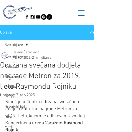
Objava
Sve objave
Jelena Čarnojević
Sve objave
16. ruj 2022.
2 min čitanja
Održana svečana dodjela
Kultura
nagrade Metron za 2019.
Obrazovanje
ljeto Raymondu Rojniku
Politika
Updated:
7. srp 2025.
Priredbe
Sinoć je u Centru održana svetačana 
Hrvatski bal
dodjela kulturne nagrade Metron za 
2019. ljeto, kojom je odlikovan ravnatelj 
Dica
Koncertnoga ureda Varaždin 
Raymond 
Mediji
Rojnik
. 