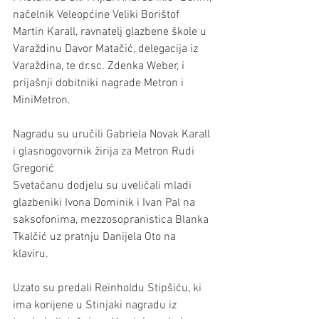
načelnik Veleopćine Veliki Borištof 
Martin Karall, ravnatelj glazbene škole u 
Varaždinu Davor Matačić, delegacija iz 
Varaždina, te dr.sc. Zdenka Weber, i 
prijašnji dobitniki nagrade Metron i 
MiniMetron. 
Nagradu su uručili Gabriela Novak Karall 
i glasnogovornik žirija za Metron Rudi 
Gregorić
Svetačanu dodjelu su uveličali mladi 
glazbeniki Ivona Dominik i Ivan Pal na 
saksofonima, mezzosopranistica Blanka 
Tkalčić uz pratnju Danijela Oto na 
klaviru. 
Uzato su predali Reinholdu Stipšiću, ki 
ima korijene u Stinjaki nagradu iz 