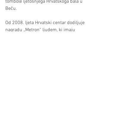
tombole ljetošnjega Hrvatskoga bala u 
Beču. 
Od 2008. ljeta Hrvatski centar dodiljuje 
nagradu „Metron“ ljudem, ki imaju 
posebne zasluge za hrvatski jezik i 
kulturu u Beču.
Metron i MiniMetron
Kultura