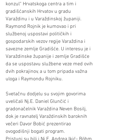
konzul“ Hrvatskoga centra a tim i 
gradišćanskih Hrvatov u gradu 
Varaždinu i u Varaždinskoj županiji.
Raymond Rojnik je kumovao i pri 
službenoj uspostavi političkih i 
gospodarskih vezov regije Varaždina i 
savezne zemlje Gradišće. U interesu je i 
Varaždinske županije i zemlje Gradišće 
da se uspostavu službene veze med ovih 
dvih pokrajinov, a u tom pripada važna 
uloga i Raymondu Rojniku. 
Svetačnu dodjelu su svojim govorima 
uveličali Nj.E. Daniel Glunčić i 
gradonačelnik Varaždina Neven Bosilj, 
dok je ravnatelj Varaždinskih baroknih 
večeri Davor Bobić prezentirao 
ovogodišnji bogati program. 
Pristuni su bili i Nj.E. Andrea Ikić- Böhm, 