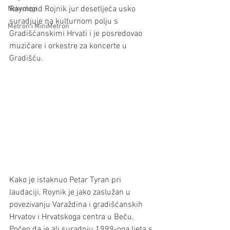
Raymond Rojnik jur desetljeća usko 
Nekrologi
suradjuje na kulturnom polju s 
Metron i MiniMetron
Gradišćanskimi Hrvati i je posredovao 
muzičare i orkestre za koncerte u 
Gradišću. 
Kako je istaknuo Petar Tyran pri 
laudaciji, Roynik je jako zaslužan u 
povezivanju Varaždina i gradišćanskih 
Hrvatov i Hrvatskoga centra u Beču. 
Počeo da je ali suradnju 1999-oga ljeta s 