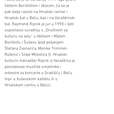
Velikim Borištofom i zborom, ča se je 
pak dalje razvilo na Hrvatski centar i 
Hrvatski bal u Beču, kao i na Varaždinski 
bal. Raymond Rojnik je jur u 1990-i ljeti 
uspostavio suradnju s „Društvom za 
kulturu na selu“ u Velikom i Malom 
Borištofu i Šuševu (pod peljanjem 
Štefana Zvonarića, Monike Trimmel-
Roženić i Stipe Mlikotića †). Hrvatski 
kulturni menadžer Rojnik iz Varaždina je 
posredovao muzičke umjetnike i 
orkestre za koncerte u Gradišću i Beču 
(npr. u šuševskom kaštelu ili u 
Hrvatskom centru u Beču).