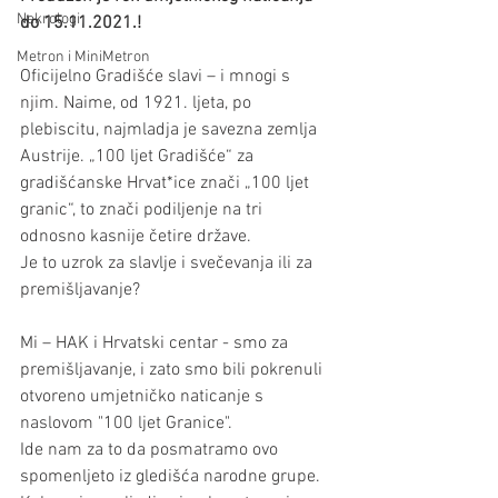
Nekrologi
do 15.11.2021.!
Metron i MiniMetron
Oficijelno Gradišće slavi – i mnogi s 
njim. Naime, od 1921. ljeta, po 
plebiscitu, najmladja je savezna zemlja 
Austrije. „100 ljet Gradišće“ za 
gradišćanske Hrvat*ice znači „100 ljet 
granic“, to znači podiljenje na tri 
odnosno kasnije četire države.
Je to uzrok za slavlje i svečevanja ili za 
premišljavanje?
Mi – HAK i Hrvatski centar - smo za 
premišljavanje, i zato smo bili pokrenuli 
otvoreno umjetničko naticanje s 
naslovom "100 ljet Granice".
Ide nam za to da posmatramo ovo 
spomenljeto iz gledišća narodne grupe. 