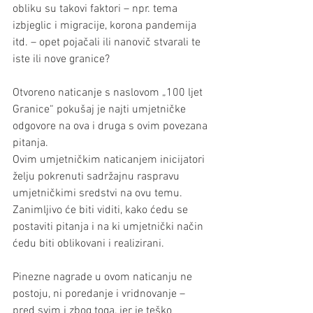
obliku su takovi faktori – npr. tema 
izbjeglic i migracije, korona pandemija 
itd. – opet pojačali ili nanovič stvarali te 
iste ili nove granice?
Otvoreno naticanje s naslovom „100 ljet 
Granice“ pokušaj je najti umjetničke 
odgovore na ova i druga s ovim povezana 
pitanja.
Ovim umjetničkim naticanjem inicijatori 
želju pokrenuti sadržajnu raspravu 
umjetničkimi sredstvi na ovu temu. 
Zanimljivo će biti viditi, kako ćedu se 
postaviti pitanja i na ki umjetnički način 
ćedu biti oblikovani i realizirani.
Pinezne nagrade u ovom naticanju ne 
postoju, ni poredanje i vridnovanje – 
pred svim i zbog toga, jer je teško 