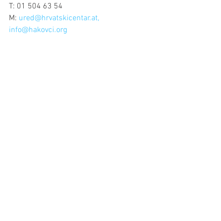
T: 01 504 63 54
M: 
ured@hrvatskicentar.at
, 
info@hakovci.org
Kultura
Obrazovanje
Politika