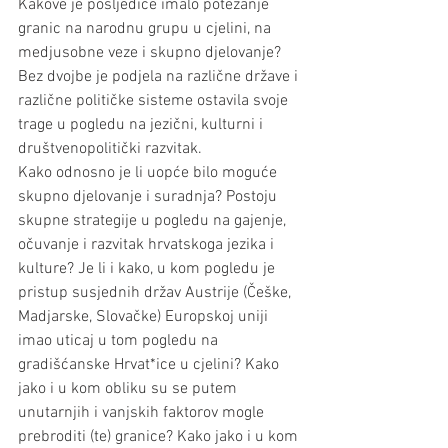
Kakove je posljedice imalo potezanje 
granic na narodnu grupu u cjelini, na 
medjusobne veze i skupno djelovanje? 
Bez dvojbe je podjela na različne države i 
različne političke sisteme ostavila svoje 
trage u pogledu na jezični, kulturni i 
društvenopolitički razvitak.
Kako odnosno je li uopće bilo moguće 
skupno djelovanje i suradnja? Postoju 
skupne strategije u pogledu na gajenje, 
očuvanje i razvitak hrvatskoga jezika i 
kulture? Je li i kako, u kom pogledu je 
pristup susjednih držav Austrije (Češke, 
Madjarske, Slovačke) Europskoj uniji 
imao uticaj u tom pogledu na 
gradišćanske Hrvat*ice u cjelini? Kako 
jako i u kom obliku su se putem 
unutarnjih i vanjskih faktorov mogle 
prebroditi (te) granice? Kako jako i u kom 