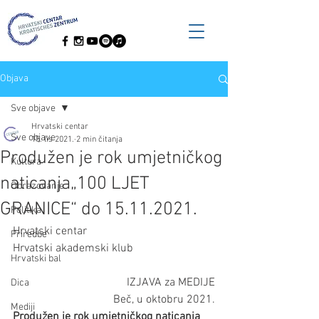
Objava
Sve objave
Hrvatski centar
Sve objave
15. lis 2021.
2 min čitanja
Produžen je rok umjetničkog
Kultura
naticanja„100 LJET
Obrazovanje
GRANICE“ do 15.11.2021.
Politika
Hrvatski centar
Priredbe
Hrvatski akademski klub
Hrvatski bal
IZJAVA za MEDIJE
Dica
Beč, u oktobru 2021.
Mediji
Produžen je rok umjetničkog naticanja 