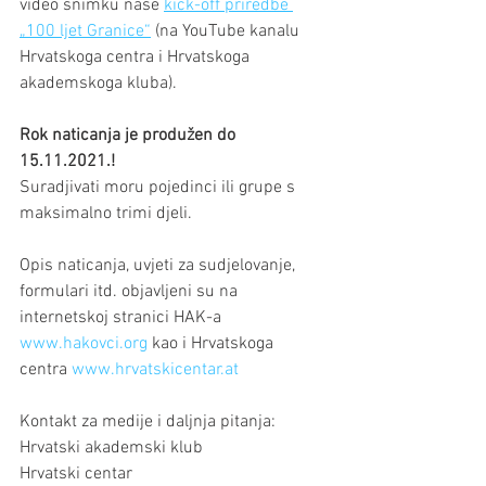
video snimku naše 
kick-off priredbe 
„100 ljet Granice“
 (na YouTube kanalu 
Hrvatskoga centra i Hrvatskoga 
akademskoga kluba).
Rok naticanja je produžen do 
15.11.2021.!
Suradjivati moru pojedinci ili grupe s 
maksimalno trimi djeli. 
Opis naticanja, uvjeti za sudjelovanje, 
formulari itd. objavljeni su na 
internetskoj stranici HAK-a 
www.hakovci.org
 kao i Hrvatskoga 
centra 
www.hrvatskicentar.at
Kontakt za medije i daljnja pitanja:
Hrvatski akademski klub
Hrvatski centar