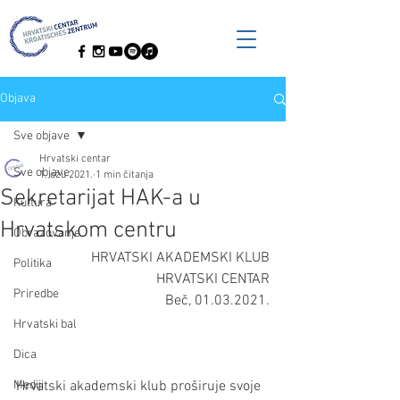
Objava
Sve objave
Hrvatski centar
Sve objave
1. ožu 2021.
1 min čitanja
Sekretarijat HAK-a u
Kultura
Hrvatskom centru
Obrazovanje
HRVATSKI AKADEMSKI KLUB
Politika
HRVATSKI CENTAR
Priredbe
Beč, 01.03.2021.
Hrvatski bal
Dica
Mediji
Hrvatski akademski klub proširuje svoje 