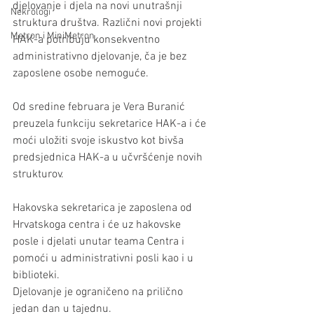
djelovanje i djela na novi unutrašnji 
Nekrologi
struktura društva. Različni novi projekti 
Metron i MiniMetron
HAK-a potribuju konsekventno 
administrativno djelovanje, ča je bez 
zaposlene osobe nemoguće. 
Od sredine februara je Vera Buranić 
preuzela funkciju sekretarice HAK-a i će 
moći uložiti svoje iskustvo kot bivša 
predsjednica HAK-a u učvršćenje novih 
strukturov. 
Hakovska sekretarica je zaposlena od 
Hrvatskoga centra i će uz hakovske 
posle i djelati unutar teama Centra i 
pomoći u administrativni posli kao i u 
biblioteki. 
Djelovanje je ograničeno na prilično 
jedan dan u tajednu.  