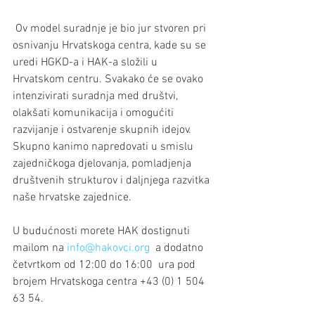
 Ov model suradnje je bio jur stvoren pri 
osnivanju Hrvatskoga centra, kade su se 
uredi HGKD-a i HAK-a složili u 
Hrvatskom centru. Svakako će se ovako 
intenzivirati suradnja med društvi, 
olakšati komunikacija i omogućiti 
razvijanje i ostvarenje skupnih idejov. 
Skupno kanimo napredovati u smislu 
zajedničkoga djelovanja, pomladjenja 
društvenih strukturov i daljnjega razvitka 
naše hrvatske zajednice.
U budućnosti morete HAK dostignuti 
mailom na 
info@hakovci.org
  a dodatno 
četvrtkom od 12:00 do 16:00  ura pod 
brojem Hrvatskoga centra +43 (0) 1 504 
63 54.