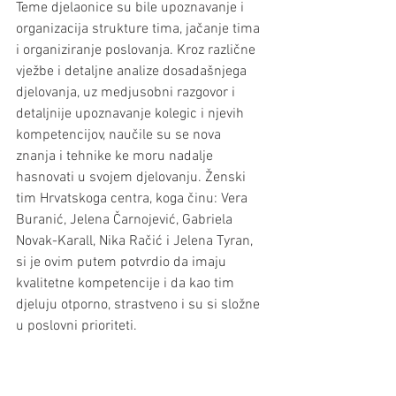
Teme djelaonice su bile upoznavanje i 
organizacija strukture tima, jačanje tima 
i organiziranje poslovanja. Kroz različne 
vježbe i detaljne analize dosadašnjega 
djelovanja, uz medjusobni razgovor i 
detaljnije upoznavanje kolegic i njevih 
kompetencijov, naučile su se nova 
znanja i tehnike ke moru nadalje 
hasnovati u svojem djelovanju. Ženski 
tim Hrvatskoga centra, koga činu: Vera 
Buranić, Jelena Čarnojević, Gabriela 
Novak-Karall, Nika Račić i Jelena Tyran, 
si je ovim putem potvrdio da imaju 
kvalitetne kompetencije i da kao tim 
djeluju otporno, strastveno i su si složne 
u poslovni prioriteti. 