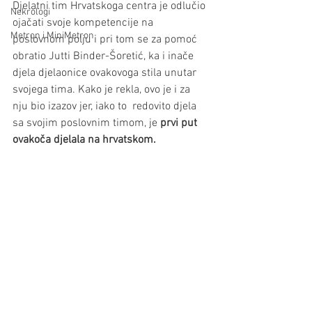
Djelatni tim Hrvatskoga centra je odlučio 
Nekrologi
ojačati svoje kompetencije na 
Metron i MiniMetron
poslovnom polju i pri tom se za pomoć 
obratio Jutti Binder-Šoretić, ka i inače 
djela djelaonice ovakovoga stila unutar 
svojega tima. Kako je rekla, ovo je i za 
nju bio izazov jer, iako to  redovito djela 
sa svojim poslovnim timom, je 
prvi put 
ovakoča djelala na hrvatskom. 