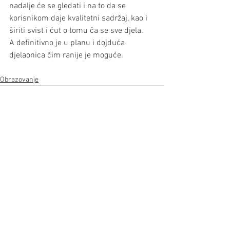
nadalje će se gledati i na to da se 
korisnikom daje kvalitetni sadržaj, kao i 
širiti svist i ćut o tomu ča se sve djela. 
A definitivno je u planu i dojduća 
djelaonica čim ranije je moguće.
Obrazovanje
Prikaži sve
Nedavne objave