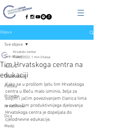
Objava
Sve objave
Hrvatski centar
Sve objave
9. velj 2023.
1 min čitanja
Tim Hrvatskoga centra na
Kultura
edukaciji
Obrazovanje
Kako se u prošlom ljetu tim Hrvatskoga 
Politika
centra u Beču malo izminio, želja za 
Priredbe
boljim i jačim povezivanjem članica tima 
u svrhu čim produktivnijega djelovanja 
Hrvatski bal
Hrvatskoga centra je dopeljala do 
Dica
cjelodnevne edukacije.
Mediji