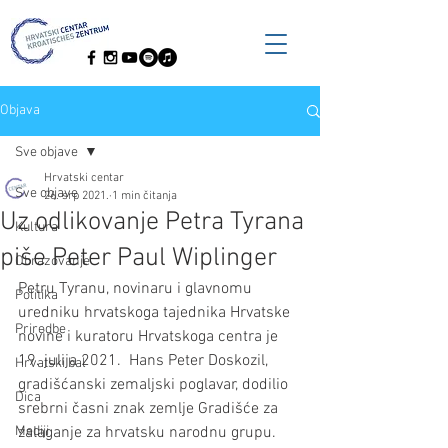
Objava
Sve objave
Hrvatski centar
Sve objave
26. srp 2021.
1 min čitanja
Uz odlikovanje Petra Tyrana
Kultura
piše Peter Paul Wiplinger
Obrazovanje
Petru Tyranu, novinaru i glavnomu 
Politika
uredniku hrvatskoga tajednika Hrvatske 
Priredbe
novine i kuratoru Hrvatskoga centra je 
19. julija 2021.  Hans Peter Doskozil, 
Hrvatski bal
gradišćanski zemaljski poglavar, dodilio 
Dica
srebrni časni znak zemlje Gradišće za 
Mediji
zalaganje za hrvatsku narodnu grupu.