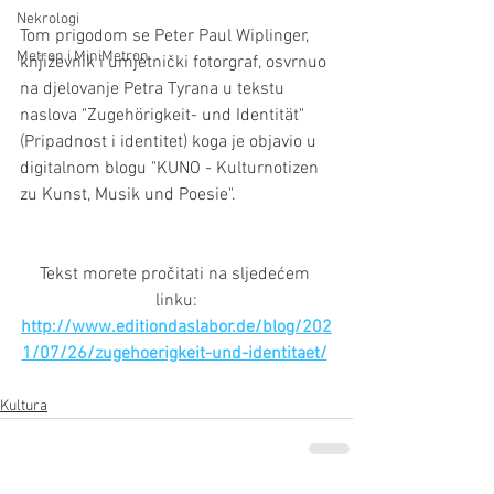
Nekrologi
Tom prigodom se Peter Paul Wiplinger, 
Metron i MiniMetron
književnik i umjetnički fotorgraf, osvrnuo 
na djelovanje Petra Tyrana u tekstu 
naslova "Zugehörigkeit- und Identität" 
(Pripadnost i identitet) koga je objavio u 
digitalnom blogu "KUNO - Kulturnotizen 
zu Kunst, Musik und Poesie". 
Tekst morete pročitati na sljedećem 
linku:
http://www.editiondaslabor.de/blog/202
1/07/26/zugehoerigkeit-und-identitaet/
Kultura