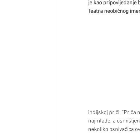
je kao pripovijedanje b
Teatra neobičnog imen
indijskoj priči. “Priča
najmlađe, a osmišljen j
nekoliko osnivačica o