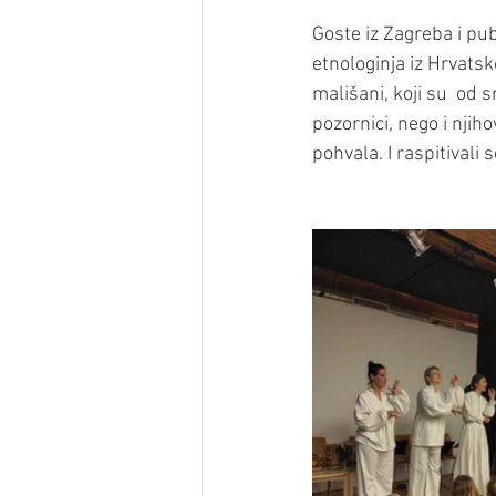
Goste iz Zagreba i pub
etnologinja iz Hrvatsk
mališani, koji su  od s
pozornici, nego i njiho
pohvala. I raspitivali 