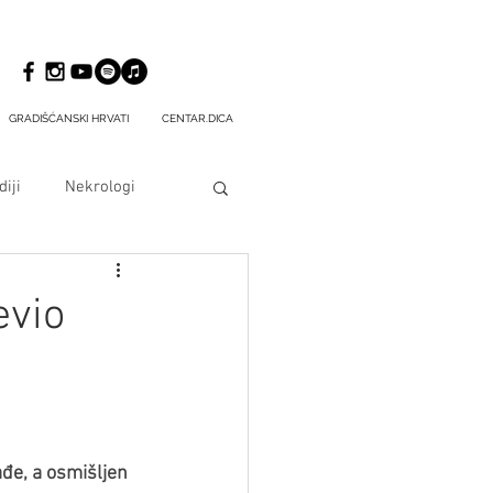
GRADIŠĆANSKI HRVATI
CENTAR.DICA
iji
Nekrologi
evio
ađe, a osmišljen 