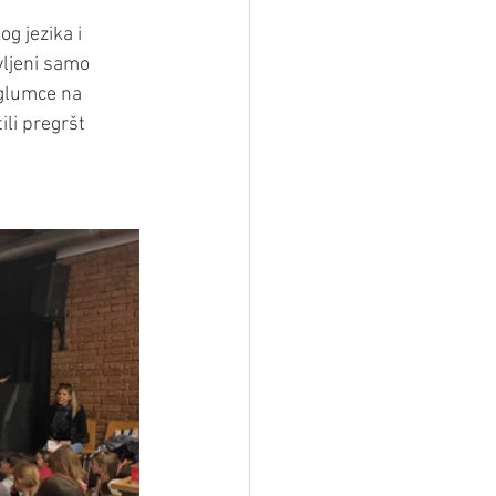
g jezika i 
vljeni samo 
i glumce na 
ili pregršt 