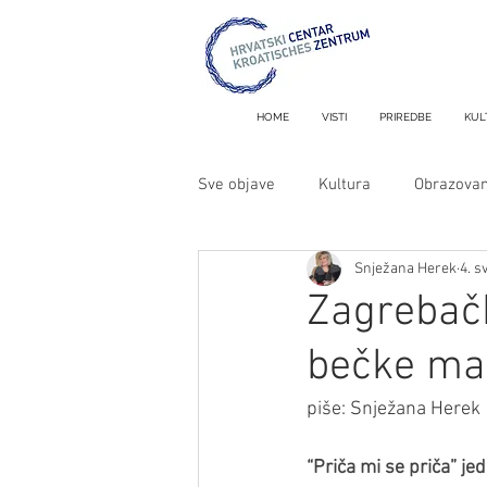
HOME
VISTI
PRIREDBE
KUL
Sve objave
Kultura
Obrazovan
Snježana Herek
4. s
Metron i MiniMetron
Zagrebačk
bečke ma
piše: Snježana Herek
“Priča mi se priča” je