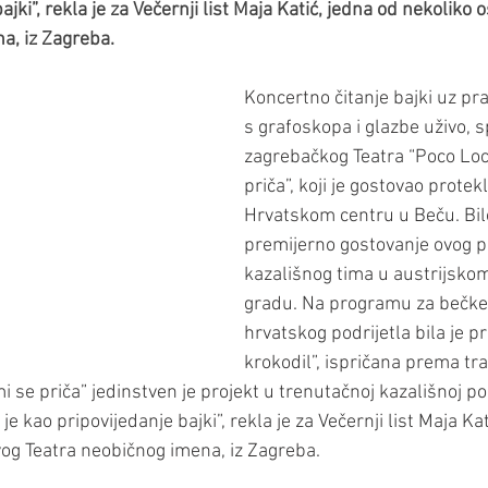
ajki”, rekla je za Večernji list Maja Katić, jedna od nekoliko 
a, iz Zagreba.
Koncertno čitanje bajki uz prat
s grafoskopa i glazbe uživo, sp
zagrebačkog Teatra “Poco Loco
priča”, koji je gostovao protekl
Hrvatskom centru u Beču. Bilo
premijerno gostovanje ovog p
kazališnog tima u austrijsko
gradu. Na programu za bečke
hrvatskog podrijetla bila je p
krokodil”, ispričana prema tra
 mi se priča” jedinstven je projekt u trenutačnoj kazališnoj p
e kao pripovijedanje bajki”, rekla je za Večernji list Maja Kat
vog Teatra neobičnog imena, iz Zagreba.