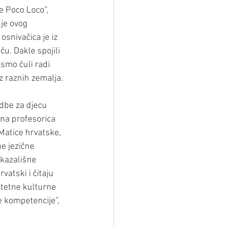
e Poco Loco”, 
je ovog 
osnivačica je iz 
ču. Dakle spojili 
 smo čuli radi 
z raznih zemalja.
dbe za djecu 
lna profesorica 
Matice hrvatske, 
e jezične 
 kazališne 
atski i čitaju 
itetne kulturne 
e kompetencije”, 