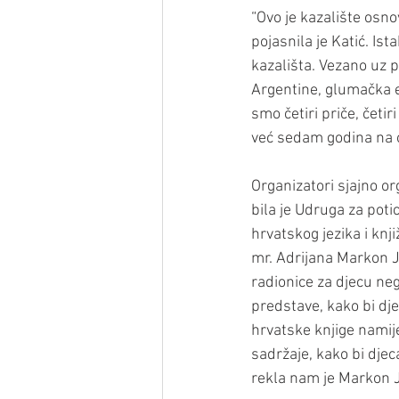
“Ovo je kazalište osn
pojasnila je Katić. I
kazališta. Vezano uz pr
Argentine, glumačka eki
smo četiri priče, četir
već sedam godina na o
Organizatori sjajno o
bila je Udruga za poti
hrvatskog jezika i knj
mr. Adrijana Markon J
radionice za djecu neg
predstave, kako bi dje
hrvatske knjige namije
sadržaje, kako bi djec
rekla nam je Markon J