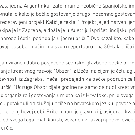
ovala jedna Argentinka i zato imamo neobično španjolsko im
staknula je kako je bečko gostovanje drugo inozemno gostovan
edstavljeni projekt Katić je rekla: “Projekt je jedinstven, jer 
pa je iz Zagreba, a došla je u Austriju ispričati indijsku pri
i naroda i četiri podneblja u jednu priču”. Ovo kazalište, kako
vaj  poseban način i na svom repertoaru ima 30-tak priča i
rganizirane i dobro posjećene scensko-glazbene bečke prire
canje kreativnog razvoja “Obzor” iz Beča, na čijem je čelu agi
iževnosti iz Zagreba, inače i predsjednika bečke podružnice 
určić. “Udruga Obzor cijele godine ne samo da nudi kreativn
o organizira i gostovanja umjetnika iz Hrvatske, prije svega
cu potaknuli da slušaju priče na hrvatskom jeziku, govore hrv
njene njihovoj dobi. Pritom nam je glavni cilj, osigurati kval
a od svega toga imali koristi, vezano uz razvoj njihove jezičn
určić.