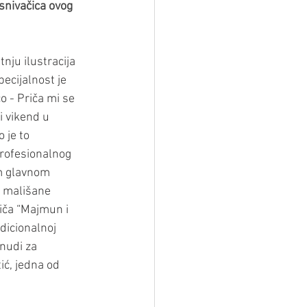
osnivačica ovog 
nju ilustracija 
ecijalnost je 
 - Priča mi se 
i vikend u 
 je to 
rofesionalnog 
m glavnom 
 mališane 
riča “Majmun i 
dicionalnoj 
onudi za 
ić, jedna od 