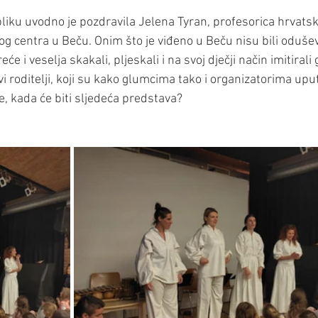
liku uvodno je pozdravila Jelena Tyran, profesorica hrvatsko
og centra u Beču. Onim što je viđeno u Beču nisu bili oduše
reće i veselja skakali, pljeskali i na svoj dječji način imitiral
vi roditelji, koji su kako glumcima tako i organizatorima uput
se, kada će biti sljedeća predstava?