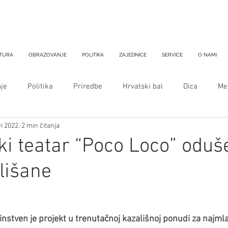
TURA
OBRAZOVANJE
POLITIKA
ZAJEDNICE
SERVICE
O NAMI
je
Politika
Priredbe
Hrvatski bal
Dica
Med
vi 2022.
2 min čitanja
i teatar “Poco Loco” oduš
lišane
dinstven je projekt u trenutačnoj kazališnoj ponudi za najml