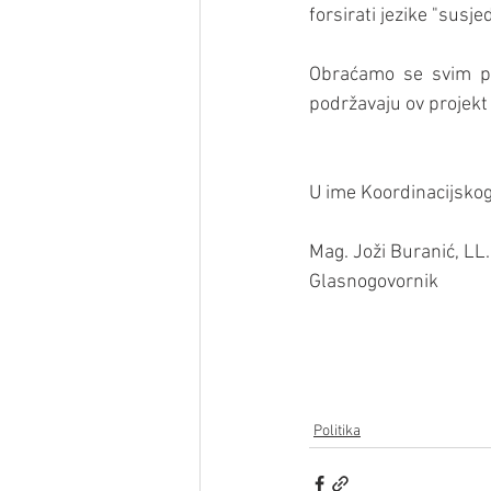
forsirati jezike "susje
Obraćamo se svim poli
podržavaju ov projekt
U ime Koordinacijsko
Mag. Joži Buranić, LL
Glasnogovornik
Politika