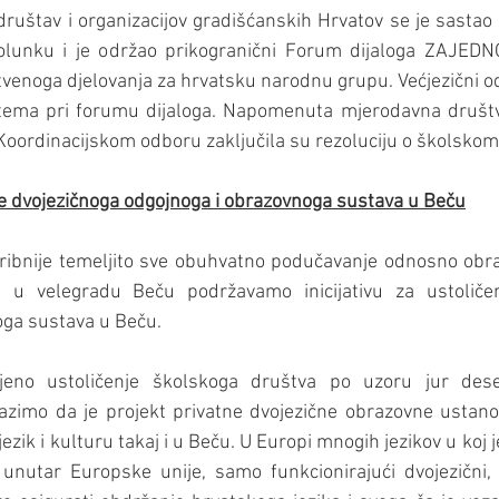
društav i organizacijov gradišćanskih Hrvatov se je sastao 1
olunku i je održao prikogranični Forum dijaloga ZAJEDN
tvenoga djelovanja za hrvatsku narodnu grupu. Većjezični odg
a tema pri forumu dijaloga. Napomenuta mjerodavna društv
oordinacijskom odboru zaključila su rezoluciju o školskom
e dvojezičnoga odgojnoga i obrazovnoga sustava u Beču
ibnije temeljito sve obuhvatno podučavanje odnosno obraz
 u velegradu Beču podržavamo inicijativu za ustoličenj
ga sustava u Beču. 
eno ustoličenje školskoga društva po uzoru jur deset
zimo da je projekt privatne dvojezične obrazovne ustanove
ezik i kulturu takaj i u Beču. U Europi mnogih jezikov u koj je
 unutar Europske unije, samo funkcionirajući dvojezični, 