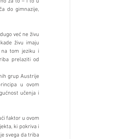
o za to – i to u 
a do gimnazije, 
dugo već ne živu 
kade živu imaju 
 na tom jeziku i 
ba prelaziti od 
ih grup Austrije 
principa u ovom 
gućnost učenja i 
ući faktor u ovom 
kta, ki pokriva i 
ije svega da triba 