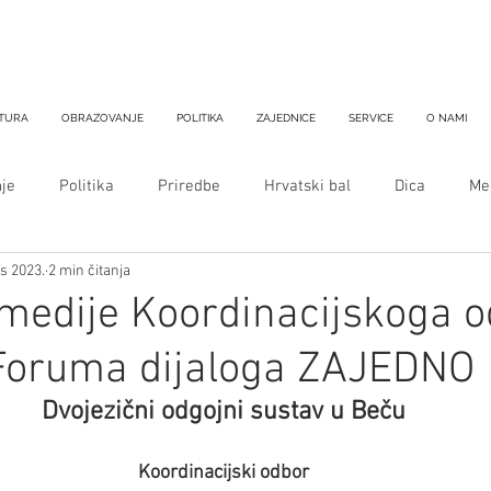
TURA
OBRAZOVANJE
POLITIKA
ZAJEDNICE
SERVICE
O NAMI
je
Politika
Priredbe
Hrvatski bal
Dica
Med
is 2023.
2 min čitanja
 medije Koordinacijskoga 
 Foruma dijaloga ZAJEDNO
Dvojezični odgojni sustav u Beču
Koordinacijski odbor