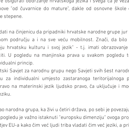
 osigurati obdržanje hrvatskoga jezika i svega ča je vezan
nove "od čuvarnice do mature", dakle od osnovne škole č
ke stepene.
dati na činjenicu da pripadniki hrvatske narodne grupe jur 
om području a i na sve veću mobilnost. Znači, da bilo 
ju hrvatsku kulturu i svoj jezik" - t.j. imati obrazovanje
iti. U pogledu na manjinska prava u svakom pogledu tri
vidualni princip.
ski Savjet za narodnu grupu nego Savjeti svih šest narodn
u za individualni umjesto zastaranoga teritorijalnoga 
pravo na materinski jezik ljudsko pravo, ča uključuje i mo
ziku.
o narodna grupa, ka živi u četiri država, po sebi je povezaj
 pogledu je važno istaknuti "europsku dimenziju" ovoga proje
htjev EU-a kako čim već ljudi triba vladati čim već jeziki, a pr