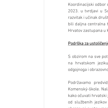
Koordinacijski odbor 
2023. u tvrdjavi u S
razvitak i učinak druš
bili daljna centraln
Hrvatov zastupana u K
Podrška za ustoličenj
S obzirom na sve potr
na hrvatskom jeziku
odgojnoga i obrazovno
Podržavamo predvidj
Komenský-škole. Nala
kako očuvati hrvatski j
od službenih jezikov