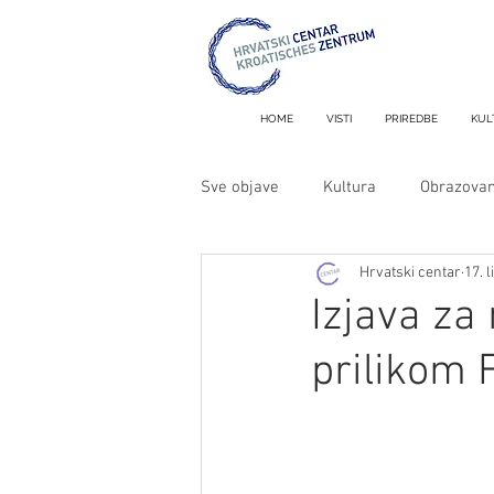
HOME
VISTI
PRIREDBE
KUL
Sve objave
Kultura
Obrazovan
Hrvatski centar
17. l
Metron i MiniMetron
Izjava za
prilikom