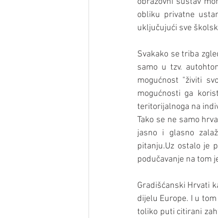
obrazovni sustav more
obliku privatne usta
uključujući sve škols
Svakako se triba zgle
samo u tzv. autohton
mogućnost "živiti svo
mogućnosti ga korist
teritorijalnoga na indi
Tako se ne samo hrvat
jasno i glasno zalaž
pitanju.Uz ostalo je 
podučavanje na tom je
Gradišćanski Hrvati ka
dijelu Europe. I u tom
toliko puti citirani za