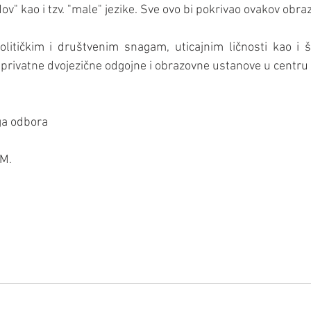
dov" kao i tzv. "male" jezike. Sve ovo bi pokrivao ovakov obra
tičkim i društvenim snagam, uticajnim ličnosti kao i šir
 privatne dvojezične odgojne i obrazovne ustanove u centru
ga odbora
.M.