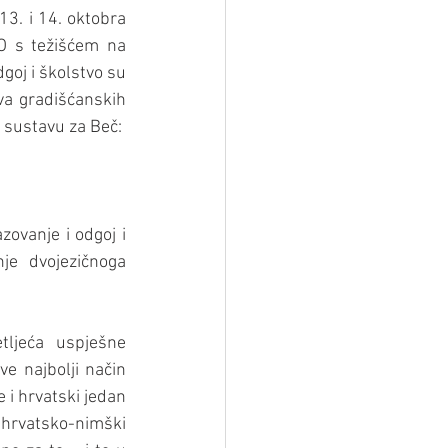
3. i 14. oktobra 
O s težišćem na 
oj i školstvo su 
a gradišćanskih 
 sustavu za Beč:
ovanje i odgoj i 
e dvojezičnoga 
ljeća uspješne 
 najbolji način 
 i hrvatski jedan 
hrvatsko-nimški 