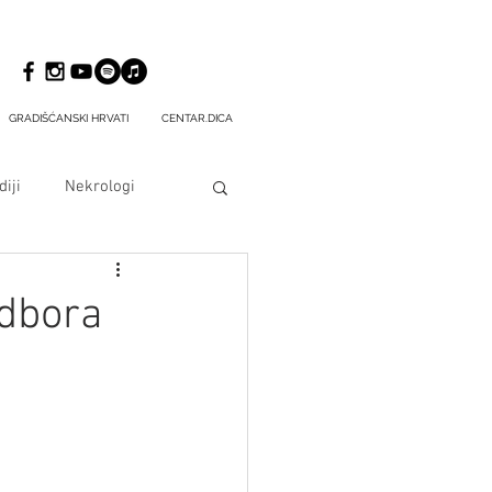
GRADIŠĆANSKI HRVATI
CENTAR.DICA
iji
Nekrologi
odbora